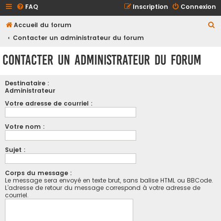
FAQ
Inscription
Connexion
R
Accueil du forum
e
Contacter un administrateur du forum
c
Contacter un administrateur du forum
h
e
Destinataire :
r
Administrateur
c
Votre adresse de courriel :
h
Votre nom :
e
r
Sujet :
Corps du message :
Le message sera envoyé en texte brut, sans balise HTML ou BBCode.
L’adresse de retour du message correspond à votre adresse de
courriel.