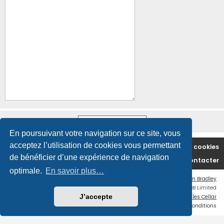
En poursuivant votre navigation sur ce site, vous
acceptez l’utilisation de cookies vous permettant
Accueil du forum
Supprimer les cookies
de bénéficier d’une expérience de navigation
Nous contacter
optimale.
En savoir plus…
Flat Style by
Ian Bradley
Développé par
phpBB
® Forum Software © phpBB Limited
J’accepte
Traduction française officielle
©
Miles Cellar
Confidentialité
|
Conditions