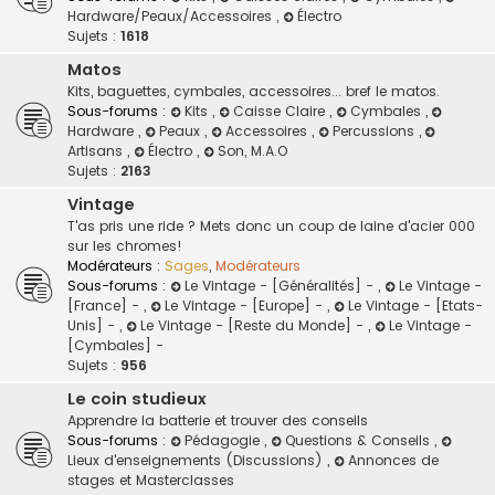
Hardware/Peaux/Accessoires
,
Électro
Sujets :
1618
Matos
Kits, baguettes, cymbales, accessoires... bref le matos.
Sous-forums :
Kits
,
Caisse Claire
,
Cymbales
,
Hardware
,
Peaux
,
Accessoires
,
Percussions
,
Artisans
,
Électro
,
Son, M.A.O
Sujets :
2163
Vintage
T'as pris une ride ? Mets donc un coup de laine d'acier 000
sur les chromes!
Modérateurs :
Sages
,
Modérateurs
Sous-forums :
Le Vintage - [Généralités] -
,
Le Vintage -
[France] -
,
Le Vintage - [Europe] -
,
Le Vintage - [Etats-
Unis] -
,
Le Vintage - [Reste du Monde] -
,
Le Vintage -
[Cymbales] -
Sujets :
956
Le coin studieux
Apprendre la batterie et trouver des conseils
Sous-forums :
Pédagogie
,
Questions & Conseils
,
Lieux d'enseignements (Discussions)
,
Annonces de
stages et Masterclasses