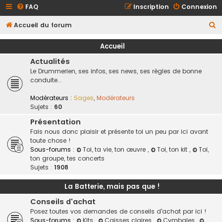
FAQ
Inscription
Connexion
R
Accueil du forum
e
Accueil
c
Actualités
h
Le Drummerien, ses infos, ses news, ses règles de bonne
e
conduite...
r
Modérateurs :
Sages
,
Modérateurs
c
Sujets :
60
h
Présentation
e
Fais nous donc plaisir et présente toi un peu par ici avant
toute chose !
r
Sous-forums :
Toi, ta vie, ton œuvre
,
Toi, ton kit
,
Toi,
ton groupe, tes concerts
Sujets :
1908
La Batterie, mais pas que !
Conseils d'achat
Posez toutes vos demandes de conseils d'achat par ici !
Sous-forums :
Kits
,
Caisses claires
,
Cymbales
,