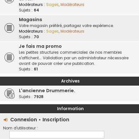
Modérateurs :
Sages
,
Modérateurs
Sujets :
64
Magasins
Votre magasin préféré, partagez votre expérience.
Modérateurs :
Sages
,
Modérateurs
Sujets :
70
Je fais ma promo
Les petites structures commerciales de nos membres
s'affichent... Validation par un administrateur nécessaire
avant de pouvoir créer une publication.
Sujets :
61
Archives
L'ancienne Drummerie.
Sujets :
7928
Information
Connexion
•
Inscription
Nom d’utilisateur :