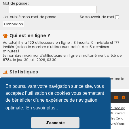
Mot de passe :
J’ai oublié mon mot de passe
Se souvenir de moi
Qui est en ligne ?
Au total, il y a
180
utilisateurs en ligne :: 3 inscrits, 0 invisible et 177
invités (selon le nombre d’utilisateurs actifs des 5 dernières
minutes)
Le nombre maximal d’utilisateurs en ligne simultanément a été de
6784
le jeu. 30 juil. 2026, 03:30
Statistiques
412268
messages •
22901
sujets •
6924
membres • Notre membre le
plus récent est
Sylver Daure
En poursuivant votre navigation sur ce site, vous
acceptez l’utilisation de cookies vous permettant
Accueil du forum
de bénéficier d’une expérience de navigation
optimale.
En savoir plus…
Flat Style by
Ian Bradley
Développé par
phpBB
® Forum Software © phpBB Limited
Traduction française officielle
©
Miles Cellar
J’accepte
Confidentialité
|
Conditions