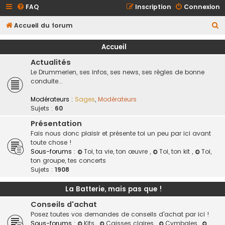
FAQ
Inscription
Connexion
R
Accueil du forum
e
Accueil
c
Actualités
h
Le Drummerien, ses infos, ses news, ses règles de bonne
e
conduite...
r
Modérateurs :
Sages
,
Modérateurs
c
Sujets :
60
h
Présentation
e
Fais nous donc plaisir et présente toi un peu par ici avant
toute chose !
r
Sous-forums :
Toi, ta vie, ton œuvre
,
Toi, ton kit
,
Toi,
ton groupe, tes concerts
Sujets :
1908
La Batterie, mais pas que !
Conseils d'achat
Posez toutes vos demandes de conseils d'achat par ici !
Sous-forums :
Kits
,
Caisses claires
,
Cymbales
,