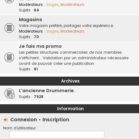
Modérateurs :
Sages
,
Modérateurs
Sujets :
64
Magasins
Votre magasin préféré, partagez votre expérience.
Modérateurs :
Sages
,
Modérateurs
Sujets :
70
Je fais ma promo
Les petites structures commerciales de nos membres
s'affichent... Validation par un administrateur nécessaire
avant de pouvoir créer une publication.
Sujets :
61
Archives
L'ancienne Drummerie.
Sujets :
7928
Information
Connexion
•
Inscription
Nom d’utilisateur :