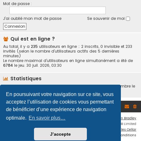
Mot de passe :
J’ai oublié mon mot de passe
Se souvenir de moi
Qui est en ligne ?
Au total, il y a
235
utilisateurs en ligne :: 2 inscrits, 0 invisible et 233
invités (selon le nombre d’utilisateurs actifs des 5 dernières
minutes)
Le nombre maximal d’utilisateurs en ligne simultanément a été de
6784
le jeu. 30 juil. 2026, 03:30
Statistiques
412262
messages •
22901
sujets •
6923
membres • Notre membre le
plus récent est
svmoreau
En poursuivant votre navigation sur ce site, vous
acceptez l’utilisation de cookies vous permettant
Accueil du forum
de bénéficier d’une expérience de navigation
optimale.
En savoir plus…
Flat Style by
Ian Bradley
Développé par
phpBB
® Forum Software © phpBB Limited
Traduction française officielle
©
Miles Cellar
J’accepte
Confidentialité
|
Conditions