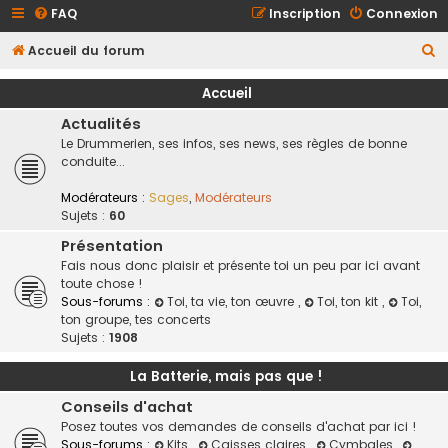
FAQ
Inscription
Connexion
R
Accueil du forum
e
Accueil
c
Actualités
h
Le Drummerien, ses infos, ses news, ses règles de bonne
e
conduite...
r
Modérateurs :
Sages
,
Modérateurs
c
Sujets :
60
h
Présentation
e
Fais nous donc plaisir et présente toi un peu par ici avant
toute chose !
r
Sous-forums :
Toi, ta vie, ton œuvre
,
Toi, ton kit
,
Toi,
ton groupe, tes concerts
Sujets :
1908
La Batterie, mais pas que !
Conseils d'achat
Posez toutes vos demandes de conseils d'achat par ici !
Sous-forums :
Kits
,
Caisses claires
,
Cymbales
,