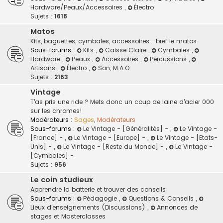
Hardware/Peaux/Accessoires
,
Électro
Sujets :
1618
Matos
Kits, baguettes, cymbales, accessoires... bref le matos.
Sous-forums :
Kits
,
Caisse Claire
,
Cymbales
,
Hardware
,
Peaux
,
Accessoires
,
Percussions
,
Artisans
,
Électro
,
Son, M.A.O
Sujets :
2163
Vintage
T'as pris une ride ? Mets donc un coup de laine d'acier 000
sur les chromes!
Modérateurs :
Sages
,
Modérateurs
Sous-forums :
Le Vintage - [Généralités] -
,
Le Vintage -
[France] -
,
Le Vintage - [Europe] -
,
Le Vintage - [Etats-
Unis] -
,
Le Vintage - [Reste du Monde] -
,
Le Vintage -
[Cymbales] -
Sujets :
956
Le coin studieux
Apprendre la batterie et trouver des conseils
Sous-forums :
Pédagogie
,
Questions & Conseils
,
Lieux d'enseignements (Discussions)
,
Annonces de
stages et Masterclasses