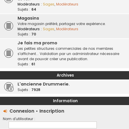
Modérateurs :
Sages
,
Modérateurs
Sujets :
64
Magasins
Votre magasin préféré, partagez votre expérience.
Modérateurs :
Sages
,
Modérateurs
Sujets :
70
Je fais ma promo
Les petites structures commerciales de nos membres
s'affichent... Validation par un administrateur nécessaire
avant de pouvoir créer une publication.
Sujets :
61
Archives
L'ancienne Drummerie.
Sujets :
7928
Information
Connexion
•
Inscription
Nom d’utilisateur :