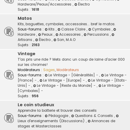
Hardware/Peaux/Accessoires
,
Électro
Sujets :
1618
Matos
Kits, baguettes, cymbales, accessoires... bref le matos.
Sous-forums :
Kits
,
Caisse Claire
,
Cymbales
,
Hardware
,
Peaux
,
Accessoires
,
Percussions
,
Artisans
,
Électro
,
Son, M.A.O
Sujets :
2163
Vintage
T'as pris une ride ? Mets donc un coup de laine d'acier 000
sur les chromes!
Modérateurs :
Sages
,
Modérateurs
Sous-forums :
Le Vintage - [Généralités] -
,
Le Vintage -
[France] -
,
Le Vintage - [Europe] -
,
Le Vintage - [Etats-
Unis] -
,
Le Vintage - [Reste du Monde] -
,
Le Vintage -
[Cymbales] -
Sujets :
956
Le coin studieux
Apprendre la batterie et trouver des conseils
Sous-forums :
Pédagogie
,
Questions & Conseils
,
Lieux d'enseignements (Discussions)
,
Annonces de
stages et Masterclasses