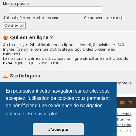
Mot de passe :
J’ai oublié mon mot de passe
Se souvenir de moi
Qui est en ligne ?
Au total, il y a
241
utilisateurs en ligne :: 1 inscrit, 0 invisible et 240
invités (selon le nombre d’utilisateurs actifs des 5 dernières
minutes)
Le nombre maximal d’utilisateurs en ligne simultanément a été de
6784
le jeu. 30 juil. 2026, 03:30
Statistiques
412282
messages •
22902
sujets •
6925
membres • Notre membre le
plus récent est
PercuBat64
En poursuivant votre navigation sur ce site, vous
acceptez l’utilisation de cookies vous permettant
Accueil du forum
de bénéficier d’une expérience de navigation
optimale.
En savoir plus…
Flat Style by
Ian Bradley
Développé par
phpBB
® Forum Software © phpBB Limited
Traduction française officielle
©
Miles Cellar
J’accepte
Confidentialité
|
Conditions