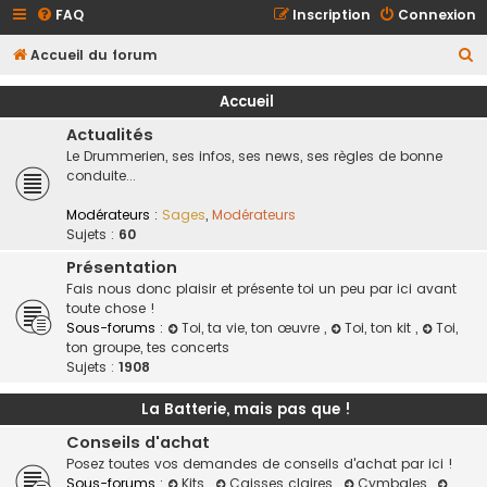
FAQ
Inscription
Connexion
R
Accueil du forum
e
Accueil
c
Actualités
h
Le Drummerien, ses infos, ses news, ses règles de bonne
e
conduite...
r
Modérateurs :
Sages
,
Modérateurs
c
Sujets :
60
h
Présentation
e
Fais nous donc plaisir et présente toi un peu par ici avant
toute chose !
r
Sous-forums :
Toi, ta vie, ton œuvre
,
Toi, ton kit
,
Toi,
ton groupe, tes concerts
Sujets :
1908
La Batterie, mais pas que !
Conseils d'achat
Posez toutes vos demandes de conseils d'achat par ici !
Sous-forums :
Kits
,
Caisses claires
,
Cymbales
,