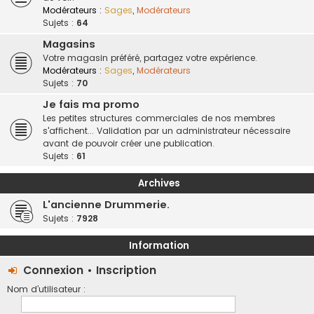
Modérateurs :
Sages
,
Modérateurs
Sujets :
64
Magasins
Votre magasin préféré, partagez votre expérience.
Modérateurs :
Sages
,
Modérateurs
Sujets :
70
Je fais ma promo
Les petites structures commerciales de nos membres
s'affichent... Validation par un administrateur nécessaire
avant de pouvoir créer une publication.
Sujets :
61
Archives
L'ancienne Drummerie.
Sujets :
7928
Information
Connexion
•
Inscription
Nom d’utilisateur :