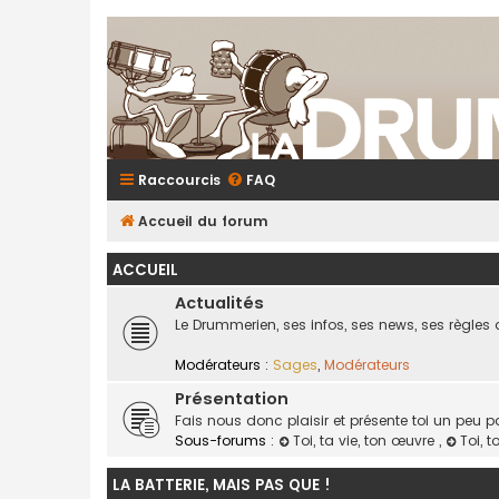
Raccourcis
FAQ
Accueil du forum
ACCUEIL
Actualités
Le Drummerien, ses infos, ses news, ses règles 
Modérateurs :
Sages
,
Modérateurs
Présentation
Fais nous donc plaisir et présente toi un peu p
Sous-forums :
Toi, ta vie, ton œuvre
,
Toi, t
LA BATTERIE, MAIS PAS QUE !