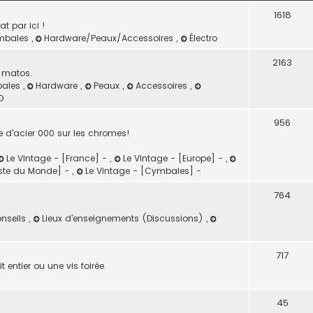
1618
t par ici !
mbales
,
Hardware/Peaux/Accessoires
,
Électro
2163
e matos.
ales
,
Hardware
,
Peaux
,
Accessoires
,
O
956
e d'acier 000 sur les chromes!
Le Vintage - [France] -
,
Le Vintage - [Europe] -
,
este du Monde] -
,
Le Vintage - [Cymbales] -
764
onseils
,
Lieux d'enseignements (Discussions)
,
717
 entier ou une vis foirée.
45