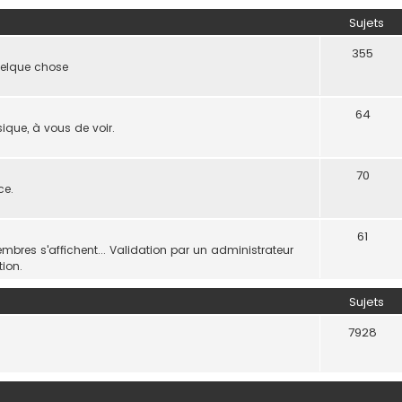
Sujets
355
quelque chose
64
que, à vous de voir.
70
ce.
61
bres s'affichent... Validation par un administrateur
ion.
Sujets
7928