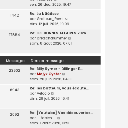
u
l
i
s
o
ven. 26 déc. 2025, 19:47
e
l
e
e
s
n
t
d
r
Re: La bâââsse
a
s
1442
e
e
m
C
par
Gratteux_Remi
g
u
r
r
e
o
dim. 12 juil. 2026, 19:09
e
l
l
n
s
n
t
e
i
Re: LES BONNES AFFAIRES 2026
s
s
17884
e
d
e
C
par
gretschdrummer
a
u
r
e
r
o
sam. 8 août 2026, 07:01
g
l
l
r
m
n
e
t
e
n
e
s
e
d
i
s
u
r
Messages
Dernier message
e
e
s
l
l
r
r
a
Re: Billy Rymer - Dillinger E…
t
e
23902
n
m
g
C
par
Majyk Oyster
e
d
i
e
e
o
sam. 20 juin 2026, 04:33
r
e
e
s
n
l
r
r
s
Re: les batteurs, vous écoute…
s
e
6943
n
m
a
C
par
Velocio
u
d
i
e
g
o
dim. 26 juil. 2026, 16:41
l
e
e
s
e
n
t
r
r
s
s
e
n
m
a
Re: [Youtube] Vos découvertes…
u
2092
r
i
e
g
C
par
--fabien--
l
l
e
s
e
o
sam. 1 août 2026, 13:50
t
e
r
s
n