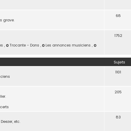
68
as grave.
1752
es
,
Trocante - Dons
,
Les annonces musiciens
,
Sujets
1101
iciens
205
ier.
certs
83
Deezer, etc.