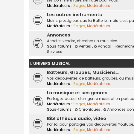
Les comment faire, rien que pour vous.
Modérateurs :
Sages
,
Modérateurs
Les autres instruments
Moins prestigieux que la Batterie, mais c'est p
Modérateurs :
Sages
,
Modérateurs
Annonces
Acheter, vendre, chercher un musicien.
Sous-forums :
Ventes
,
Achats - Recherch
Services
L'UNIVERS MUSICAL
Batteurs, Groupes, Musiciens...
Vos découvertes de batteurs, groupes, ou mus
Modérateurs :
Sages
,
Modérateurs
La musique et ses genres
Partagez autour d'un genre musical en particul
Modérateurs :
Sages
,
Modérateurs
Sous-forums :
Chroniques
,
Annonces con
Bibliothèque audio, vidéo
Par ici pour partager vos découvertes Youtube, 
Modérateurs :
Sages
,
Modérateurs