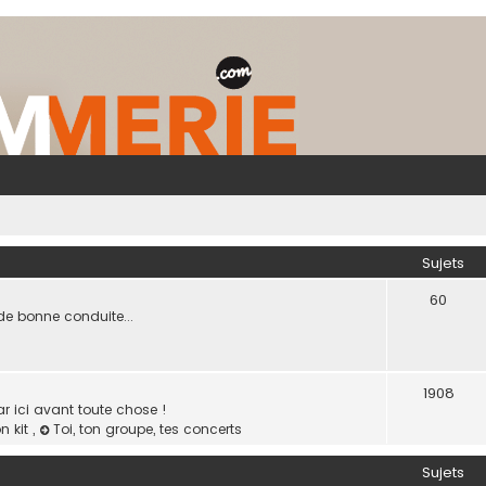
Sujets
60
de bonne conduite...
1908
ar ici avant toute chose !
on kit
,
Toi, ton groupe, tes concerts
Sujets