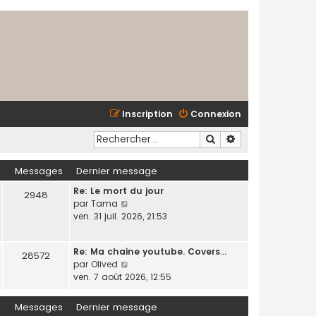
Inscription
Connexion
Rechercher
Recherche avancé
Messages
Dernier message
Re: Le mort du jour
2948
C
par
Tama
o
ven. 31 juil. 2026, 21:53
n
s
Re: Ma chaine youtube. Covers…
u
28572
C
par
Olived
l
o
ven. 7 août 2026, 12:55
t
n
e
s
r
Messages
Dernier message
u