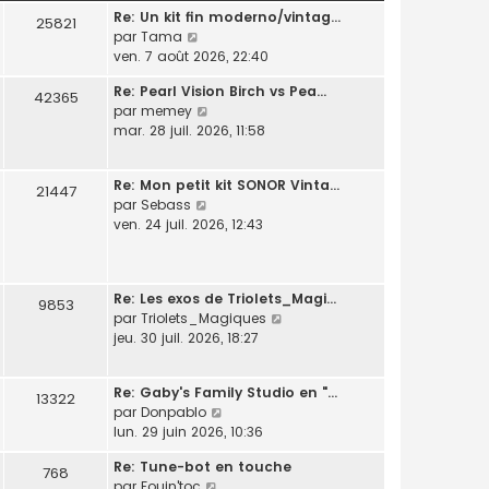
l
Re: Un kit fin moderno/vintag…
l
e
25821
C
par
Tama
t
d
o
ven. 7 août 2026, 22:40
e
e
n
r
r
Re: Pearl Vision Birch vs Pea…
s
l
42365
n
C
par
memey
u
e
i
o
mar. 28 juil. 2026, 11:58
l
d
e
n
t
e
r
s
e
r
m
Re: Mon petit kit SONOR Vinta…
u
21447
r
n
e
C
par
Sebass
l
l
i
s
o
ven. 24 juil. 2026, 12:43
t
e
e
s
n
e
d
r
a
s
r
e
m
g
u
l
r
e
e
Re: Les exos de Triolets_Magi…
l
9853
e
n
s
C
par
Triolets_Magiques
t
d
i
s
o
jeu. 30 juil. 2026, 18:27
e
e
e
a
n
r
r
r
g
s
l
n
m
e
Re: Gaby's Family Studio en "…
u
13322
e
i
e
C
par
Donpablo
l
d
e
s
o
lun. 29 juin 2026, 10:36
t
e
r
s
n
e
r
m
Re: Tune-bot en touche
a
s
768
r
n
e
C
par
Fouin'toc
g