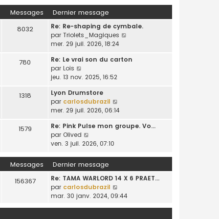
e
d
m
a
s
r
Messages
Dernier message
e
e
g
u
l
r
s
e
Re: Re-shaping de cymbale.
l
e
8032
n
s
C
par
Triolets_Magiques
t
d
i
a
o
mer. 29 juil. 2026, 18:24
e
e
e
g
n
r
r
r
e
Re: Le vrai son du carton
s
l
780
n
m
C
par
Loïs
u
e
i
e
o
jeu. 13 nov. 2025, 16:52
l
d
e
s
n
t
e
r
s
Lyon Drumstore
s
1318
e
r
m
a
C
par
carlosdubrazil
u
r
n
e
g
o
mer. 29 juil. 2026, 06:14
l
l
i
s
e
n
t
e
e
s
Re: Pink Pulse mon groupe. Vo…
s
1579
e
d
r
a
C
par
Olived
u
r
e
m
g
o
ven. 3 juil. 2026, 07:10
l
l
r
e
e
n
t
e
n
s
s
e
Messages
Dernier message
d
i
s
u
r
e
e
a
Re: TAMA WARLORD 14 X 6 PRAET…
l
l
156367
r
r
g
C
par
carlosdubrazil
t
e
n
m
e
o
mar. 30 janv. 2024, 09:44
e
d
i
e
n
r
e
e
s
s
l
r
r