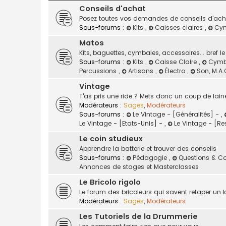
Conseils d'achat
Posez toutes vos demandes de conseils d'acha
Sous-forums :
Kits
,
Caisses claires
,
Cy
Matos
Kits, baguettes, cymbales, accessoires... bref l
Sous-forums :
Kits
,
Caisse Claire
,
Cymb
Percussions
,
Artisans
,
Électro
,
Son, M.A.
Vintage
T'as pris une ride ? Mets donc un coup de lain
Modérateurs :
Sages
,
Modérateurs
Sous-forums :
Le Vintage - [Généralités] -
,
Le Vintage - [Etats-Unis] -
,
Le Vintage - [R
Le coin studieux
Apprendre la batterie et trouver des conseils
Sous-forums :
Pédagogie
,
Questions & C
Annonces de stages et Masterclasses
Le Bricolo rigolo
Le forum des bricoleurs qui savent retaper un kit
Modérateurs :
Sages
,
Modérateurs
Les Tutoriels de la Drummerie