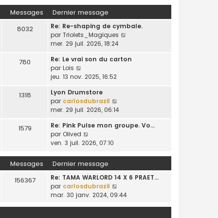
e
d
m
a
s
r
Messages
Dernier message
e
e
g
u
l
r
s
e
Re: Re-shaping de cymbale.
l
e
8032
n
s
C
par
Triolets_Magiques
t
d
i
a
o
mer. 29 juil. 2026, 18:24
e
e
e
g
n
r
r
r
e
Re: Le vrai son du carton
s
l
780
n
m
C
par
Loïs
u
e
i
e
o
jeu. 13 nov. 2025, 16:52
l
d
e
s
n
t
e
r
s
Lyon Drumstore
s
1318
e
r
m
a
C
par
carlosdubrazil
u
r
n
e
g
o
mer. 29 juil. 2026, 06:14
l
l
i
s
e
n
t
e
e
s
Re: Pink Pulse mon groupe. Vo…
s
1579
e
d
r
a
C
par
Olived
u
r
e
m
g
o
ven. 3 juil. 2026, 07:10
l
l
r
e
e
n
t
e
n
s
s
e
Messages
Dernier message
d
i
s
u
r
e
e
a
Re: TAMA WARLORD 14 X 6 PRAET…
l
l
156367
r
r
g
C
par
carlosdubrazil
t
e
n
m
e
o
mar. 30 janv. 2024, 09:44
e
d
i
e
n
r
e
e
s
s
l
r
r