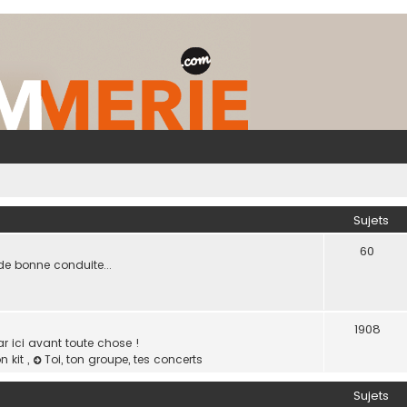
Sujets
60
de bonne conduite...
1908
ar ici avant toute chose !
on kit
,
Toi, ton groupe, tes concerts
Sujets