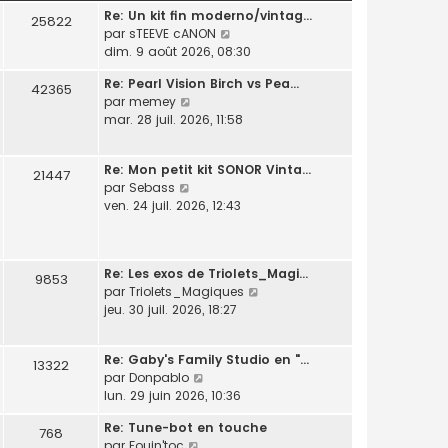
l
Re: Un kit fin moderno/vintag…
l
e
25822
C
par
sTEEVE cANON
t
d
o
dim. 9 août 2026, 08:30
e
e
n
r
r
Re: Pearl Vision Birch vs Pea…
s
l
42365
n
C
par
memey
u
e
i
o
mar. 28 juil. 2026, 11:58
l
d
e
n
t
e
r
s
e
r
m
Re: Mon petit kit SONOR Vinta…
u
21447
r
n
e
C
par
Sebass
l
l
i
s
o
ven. 24 juil. 2026, 12:43
t
e
e
s
n
e
d
r
a
s
r
e
m
g
u
l
r
e
e
Re: Les exos de Triolets_Magi…
l
9853
e
n
s
C
par
Triolets_Magiques
t
d
i
s
o
jeu. 30 juil. 2026, 18:27
e
e
e
a
n
r
r
r
g
s
l
n
m
e
Re: Gaby's Family Studio en "…
u
13322
e
i
e
C
par
Donpablo
l
d
e
s
o
lun. 29 juin 2026, 10:36
t
e
r
s
n
e
r
m
Re: Tune-bot en touche
a
s
768
r
n
e
C
par
Fouin'toc
g