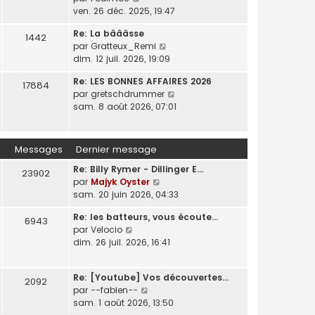
u
l
i
s
o
ven. 26 déc. 2025, 19:47
e
l
e
e
s
n
t
d
r
Re: La bâââsse
a
s
1442
e
e
m
C
par
Gratteux_Remi
g
u
r
r
e
o
dim. 12 juil. 2026, 19:09
e
l
l
n
s
n
t
e
i
Re: LES BONNES AFFAIRES 2026
s
s
17884
e
d
e
C
par
gretschdrummer
a
u
r
e
r
o
sam. 8 août 2026, 07:01
g
l
l
r
m
n
e
t
e
n
e
s
e
d
i
s
u
r
Messages
Dernier message
e
e
s
l
l
r
r
a
Re: Billy Rymer - Dillinger E…
t
e
23902
n
m
g
C
par
Majyk Oyster
e
d
i
e
e
o
sam. 20 juin 2026, 04:33
r
e
e
s
n
l
r
r
s
Re: les batteurs, vous écoute…
s
e
6943
n
m
a
C
par
Velocio
u
d
i
e
g
o
dim. 26 juil. 2026, 16:41
l
e
e
s
e
n
t
r
r
s
s
e
n
m
a
Re: [Youtube] Vos découvertes…
u
2092
r
i
e
g
C
par
--fabien--
l
l
e
s
e
o
sam. 1 août 2026, 13:50
t
e
r
s
n