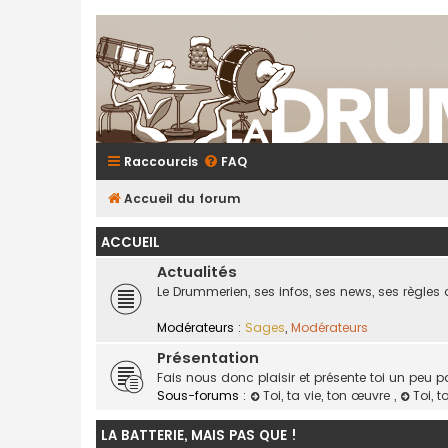
Raccourcis
FAQ
Accueil du forum
ACCUEIL
Actualités
Le Drummerien, ses infos, ses news, ses règles 
Modérateurs :
Sages
,
Modérateurs
Présentation
Fais nous donc plaisir et présente toi un peu p
Sous-forums :
Toi, ta vie, ton œuvre
,
Toi, t
LA BATTERIE, MAIS PAS QUE !