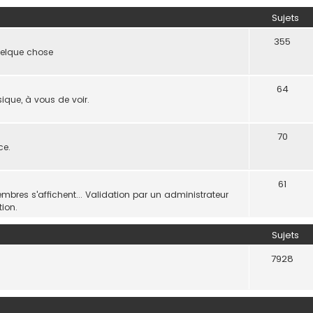
Sujets
355
quelque chose
64
que, à vous de voir.
70
ce.
61
bres s'affichent... Validation par un administrateur
ion.
Sujets
7928