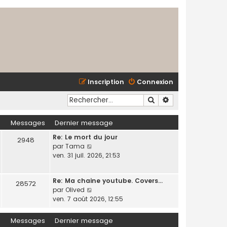
Inscription
Connexion
Rechercher
Recherche avancé
Messages
Dernier message
Re: Le mort du jour
2948
C
par
Tama
o
ven. 31 juil. 2026, 21:53
n
s
Re: Ma chaine youtube. Covers…
u
28572
C
par
Olived
l
o
ven. 7 août 2026, 12:55
t
n
e
s
r
Messages
Dernier message
u