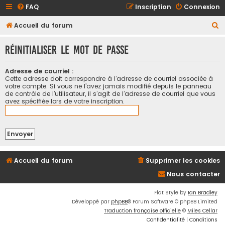
FAQ
Inscription
Connexion
R
Accueil du forum
e
Réinitialiser le mot de passe
c
h
Adresse de courriel :
e
Cette adresse doit correspondre à l’adresse de courriel associée à
votre compte. Si vous ne l’avez jamais modifié depuis le panneau
r
de contrôle de l’utilisateur, il s’agit de l’adresse de courriel que vous
avez spécifiée lors de votre inscription.
c
h
e
r
Accueil du forum
Supprimer les cookies
Nous contacter
Flat Style by
Ian Bradley
Développé par
phpBB
® Forum Software © phpBB Limited
Traduction française officielle
©
Miles Cellar
Confidentialité
|
Conditions