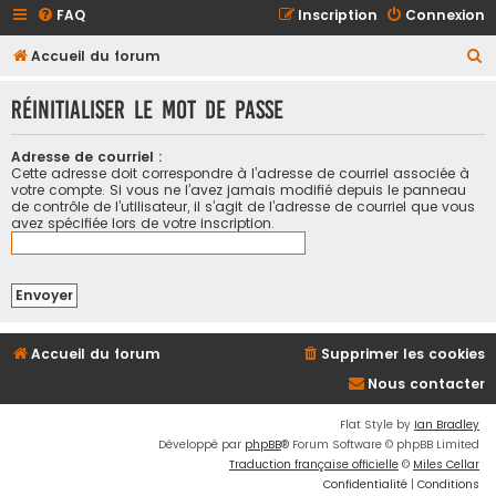
FAQ
Inscription
Connexion
R
Accueil du forum
e
Réinitialiser le mot de passe
c
h
Adresse de courriel :
e
Cette adresse doit correspondre à l’adresse de courriel associée à
votre compte. Si vous ne l’avez jamais modifié depuis le panneau
r
de contrôle de l’utilisateur, il s’agit de l’adresse de courriel que vous
avez spécifiée lors de votre inscription.
c
h
e
r
Accueil du forum
Supprimer les cookies
Nous contacter
Flat Style by
Ian Bradley
Développé par
phpBB
® Forum Software © phpBB Limited
Traduction française officielle
©
Miles Cellar
Confidentialité
|
Conditions