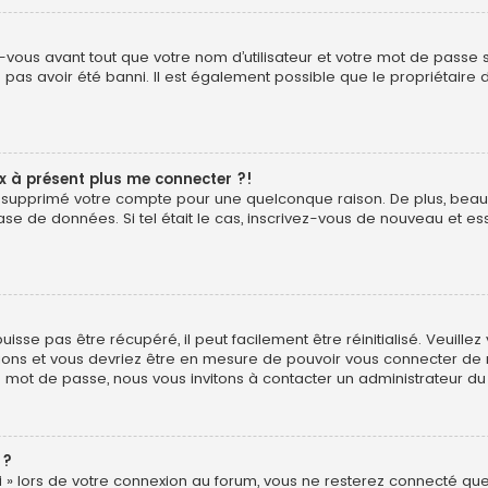
vous avant tout que votre nom d’utilisateur et votre mot de passe soi
pas avoir été banni. Il est également possible que le propriétaire d
ux à présent plus me connecter ?!
é ou supprimé votre compte pour une quelconque raison. De plus, b
ur base de données. Si tel était le cas, inscrivez-vous de nouveau et
sse pas être récupéré, il peut facilement être réinitialisé. Veuillez
uctions et vous devriez être en mesure de pouvoir vous connecter d
e mot de passe, nous vous invitons à contacter un administrateur du
 ?
 » lors de votre connexion au forum, vous ne resterez connecté que