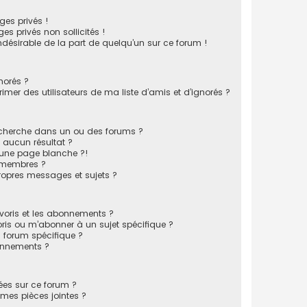
es privés !
s privés non sollicités !
indésirable de la part de quelqu’un sur ce forum !
norés ?
mer des utilisateurs de ma liste d’amis et d’ignorés ?
echerche dans un ou des forums ?
 aucun résultat ?
 une page blanche ?!
 membres ?
opres messages et sujets ?
favoris et les abonnements ?
ris ou m’abonner à un sujet spécifique ?
forum spécifique ?
onnements ?
sées sur ce forum ?
mes pièces jointes ?