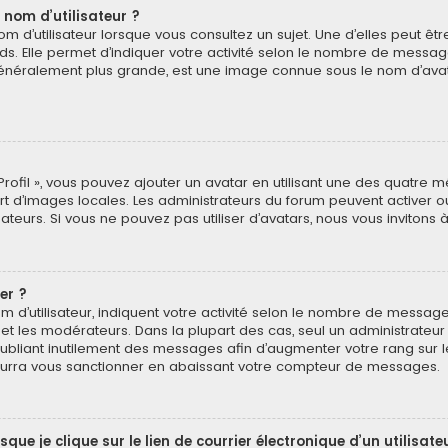
 nom d’utilisateur ?
 d’utilisateur lorsque vous consultez un sujet. Une d’elles peut ê
ds. Elle permet d’indiquer votre activité selon le nombre de messa
e, généralement plus grande, est une image connue sous le nom d’ava
Profil », vous pouvez ajouter un avatar en utilisant une des quatre mé
ert d’images locales. Les administrateurs du forum peuvent activer o
isateurs. Si vous ne pouvez pas utiliser d’avatars, nous vous invitons
er ?
 d’utilisateur, indiquent votre activité selon le nombre de message
 et les modérateurs. Dans la plupart des cas, seul un administrateu
bliant inutilement des messages afin d’augmenter votre rang sur 
urra vous sanctionner en abaissant votre compteur de messages.
e je clique sur le lien de courrier électronique d’un utilisate