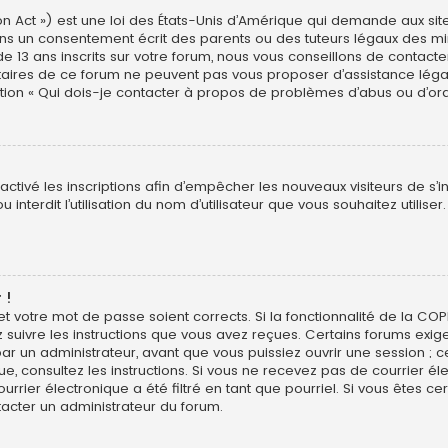
n Act ») est une loi des États-Unis d’Amérique qui demande aux site
ns un consentement écrit des parents ou des tuteurs légaux des min
3 ans inscrits sur votre forum, nous vous conseillons de contacter 
étaires de ce forum ne peuvent pas vous proposer d’assistance léga
estion « Qui dois-je contacter à propos de problèmes d’abus ou d’ord
sactivé les inscriptions afin d’empêcher les nouveaux visiteurs de s’
interdit l’utilisation du nom d’utilisateur que vous souhaitez utiliser
 !
 et votre mot de passe soient corrects. Si la fonctionnalité de la CO
z suivre les instructions que vous avez reçues. Certains forums exig
r un administrateur, avant que vous puissiez ouvrir une session ; ce
ique, consultez les instructions. Si vous ne recevez pas de courrier
rier électronique a été filtré en tant que pourriel. Si vous êtes ce
tacter un administrateur du forum.