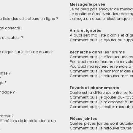
Messagerie privée
Je ne peux pas envoyer de messag
Je continue à recevoir des message
ste des utilisateurs en ligne ?
J’ai reçu un courrier électronique 
as correcte !
Amis et ignorés
À quoi sert ma liste d’amis et d’ig
utilisateur ?
Comment puis-je ajouter ou suppri
lique sur le lien de courrier
Recherche dans les forums
Comment puis-je effectuer une r
Pourquoi ma recherche ne renvoie
Pourquoi ma recherche renvoie à
Comment puis-je rechercher des
onse ?
Comment puis-je retrouver mes pr
?
ge ?
Favoris et abonnements
ondage ?
Quelle est la différence entre les 
?
Comment puis-je ajouter aux favo
Comment puis-je m’abonner à un 
Comment puis-je résilier mes ab
ateur ?
Pièces jointes
fiché lors de la rédaction d’un
Quelles pièces jointes sont autori
Comment puis-je retrouver toutes 
?