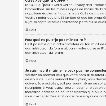
Qu’est-ce que la COPPA ?
La COPPA (pour « Child Online Privacy and Protectio
informations sur les mineurs âgés de moins de 13 a
s’applique également aux mineurs âgés de moins de 1
Veuillez noter que phpBB Limited et que les propri
sujet, excepté lorsque l’assistance porte sur la qu
Haut
Pourquoi ne puis-je pas m’inscrire ?
Il est possible qu’un administrateur du forum ait dé
administrateur du forum ait banni votre adresse IP ou 
administrateur du forum.
Haut
Je suis inscrit mais je ne peux pas me connecter
Vérifiez en premier lieu que votre nom d’utilisateur
dessous de 13 ans pendant l’inscription, vous devre
doivent être activées, soit par vous-même ou soit pa
inscription. Si vous aviez reçu un courrier électron
mauvaise adresse de courrier électronique ou le cour
vous avez spécifiée était correcte, essayez de con
Haut