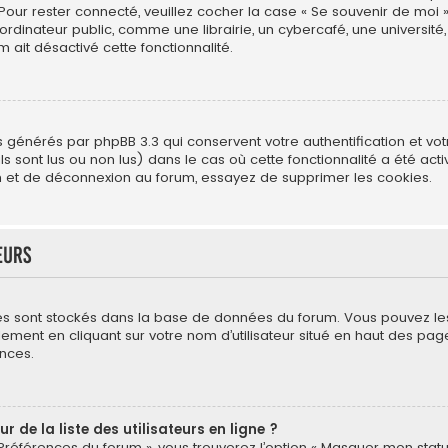
 Pour rester connecté, veuillez cocher la case « Se souvenir de moi 
ateur public, comme une librairie, un cybercafé, une université, e
m ait désactivé cette fonctionnalité.
s générés par phpBB 3.3 qui conservent votre authentification et vo
s sont lus ou non lus) dans le cas où cette fonctionnalité a été act
 et de déconnexion au forum, essayez de supprimer les cookies.
eurs
mètres sont stockés dans la base de données du forum. Vous pouvez l
néralement en cliquant sur votre nom d’utilisateur situé en haut des
nces.
de la liste des utilisateurs en ligne ?
 Préférences du forum », vous trouverez l’option « Masquer mon statut