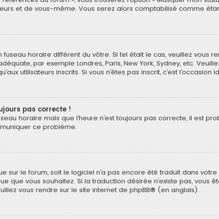
eurs et de vous-même. Vous serez alors comptabilisé comme étant un
n fuseau horaire différent du vôtre. Si tel était le cas, veuillez vous 
 adéquate, par exemple Londres, Paris, New York, Sydney, etc. Veuil
ux utilisateurs inscrits. Si vous n’êtes pas inscrit, c’est l’occasion i
oujours pas correcte !
useau horaire mais que l’heure n’est toujours pas correcte, il est pr
ommuniquer ce problème.
ngue sur le forum, soit le logiciel n’a pas encore été traduit dans v
langue que vous souhaitez. Si la traduction désirée n’existe pas, vou
euillez vous rendre sur
le site internet de phpBB
® (en anglais).