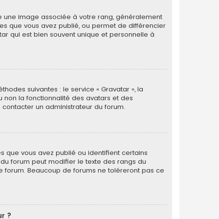
tre une image associée à votre rang, généralement
ges que vous avez publié, ou permet de différencier
tar qui est bien souvent unique et personnelle à
thodes suivantes : le service « Gravatar », la
u non la fonctionnalité des avatars et des
 à contacter un administrateur du forum.
s que vous avez publié ou identifient certains
r du forum peut modifier le texte des rangs du
le forum. Beaucoup de forums ne toléreront pas ce
ur ?