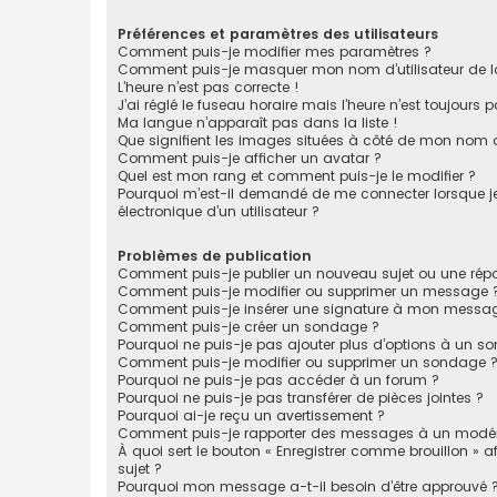
Préférences et paramètres des utilisateurs
Comment puis-je modifier mes paramètres ?
Comment puis-je masquer mon nom d’utilisateur de la li
L’heure n’est pas correcte !
J’ai réglé le fuseau horaire mais l’heure n’est toujours p
Ma langue n’apparaît pas dans la liste !
Que signifient les images situées à côté de mon nom d’
Comment puis-je afficher un avatar ?
Quel est mon rang et comment puis-je le modifier ?
Pourquoi m’est-il demandé de me connecter lorsque je c
électronique d’un utilisateur ?
Problèmes de publication
Comment puis-je publier un nouveau sujet ou une rép
Comment puis-je modifier ou supprimer un message 
Comment puis-je insérer une signature à mon messa
Comment puis-je créer un sondage ?
Pourquoi ne puis-je pas ajouter plus d’options à un s
Comment puis-je modifier ou supprimer un sondage 
Pourquoi ne puis-je pas accéder à un forum ?
Pourquoi ne puis-je pas transférer de pièces jointes ?
Pourquoi ai-je reçu un avertissement ?
Comment puis-je rapporter des messages à un modér
À quoi sert le bouton « Enregistrer comme brouillon » af
sujet ?
Pourquoi mon message a-t-il besoin d’être approuvé 