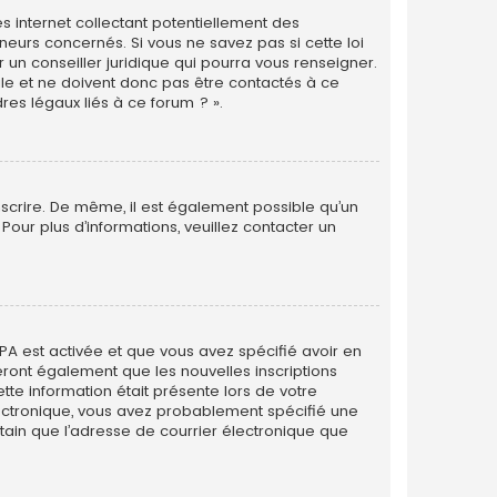
s internet collectant potentiellement des
eurs concernés. Si vous ne savez pas si cette loi
un conseiller juridique qui pourra vous renseigner.
le et ne doivent donc pas être contactés à ce
res légaux liés à ce forum ? ».
inscrire. De même, il est également possible qu’un
. Pour plus d’informations, veuillez contacter un
PPA est activée et que vous avez spécifié avoir en
eront également que les nouvelles inscriptions
tte information était présente lors de votre
 électronique, vous avez probablement spécifié une
rtain que l’adresse de courrier électronique que