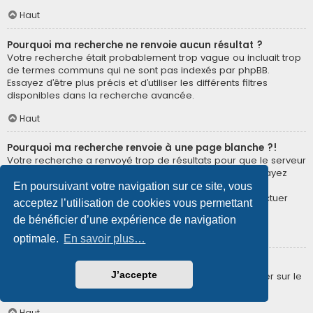
Haut
Pourquoi ma recherche ne renvoie aucun résultat ?
Votre recherche était probablement trop vague ou incluait trop
de termes communs qui ne sont pas indexés par phpBB.
Essayez d’être plus précis et d’utiliser les différents filtres
disponibles dans la recherche avancée.
Haut
Pourquoi ma recherche renvoie à une page blanche ?!
Votre recherche a renvoyé trop de résultats pour que le serveur
puisse les afficher. Utilisez la recherche avancée et essayez
d’être plus précis dans les termes employés et dans la
En poursuivant votre navigation sur ce site, vous
sélection des forums dans lesquels vous souhaitez effectuer
acceptez l’utilisation de cookies vous permettant
une recherche.
de bénéficier d’une expérience de navigation
Haut
optimale.
En savoir plus…
Comment puis-je rechercher des membres ?
J’accepte
Veuillez vous rendre sur la page « Membres » puis cliquer sur le
lien « Trouver un membre ».
Haut