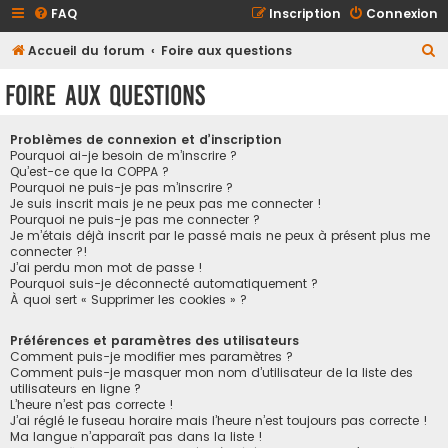
FAQ
Inscription
Connexion
R
Accueil du forum
Foire aux questions
e
Foire aux questions
c
h
Problèmes de connexion et d’inscription
e
Pourquoi ai-je besoin de m’inscrire ?
Qu’est-ce que la COPPA ?
r
Pourquoi ne puis-je pas m’inscrire ?
Je suis inscrit mais je ne peux pas me connecter !
c
Pourquoi ne puis-je pas me connecter ?
h
Je m’étais déjà inscrit par le passé mais ne peux à présent plus me
connecter ?!
e
J’ai perdu mon mot de passe !
r
Pourquoi suis-je déconnecté automatiquement ?
À quoi sert « Supprimer les cookies » ?
Préférences et paramètres des utilisateurs
Comment puis-je modifier mes paramètres ?
Comment puis-je masquer mon nom d’utilisateur de la liste des
utilisateurs en ligne ?
L’heure n’est pas correcte !
J’ai réglé le fuseau horaire mais l’heure n’est toujours pas correcte !
Ma langue n’apparaît pas dans la liste !