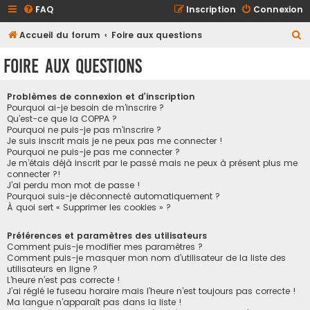
FAQ
Inscription
Connexion
R
Accueil du forum
Foire aux questions
e
Foire aux questions
c
h
Problèmes de connexion et d’inscription
e
Pourquoi ai-je besoin de m’inscrire ?
Qu’est-ce que la COPPA ?
r
Pourquoi ne puis-je pas m’inscrire ?
Je suis inscrit mais je ne peux pas me connecter !
c
Pourquoi ne puis-je pas me connecter ?
h
Je m’étais déjà inscrit par le passé mais ne peux à présent plus me
connecter ?!
e
J’ai perdu mon mot de passe !
r
Pourquoi suis-je déconnecté automatiquement ?
À quoi sert « Supprimer les cookies » ?
Préférences et paramètres des utilisateurs
Comment puis-je modifier mes paramètres ?
Comment puis-je masquer mon nom d’utilisateur de la liste des
utilisateurs en ligne ?
L’heure n’est pas correcte !
J’ai réglé le fuseau horaire mais l’heure n’est toujours pas correcte !
Ma langue n’apparaît pas dans la liste !