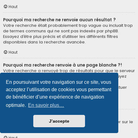
Haut
Pourquoi ma recherche ne renvoie aucun résultat ?
Votre recherche était probablement trop vague ou incluait trop
de termes communs qui ne sont pas indexés par phpBB.
Essayez d’être plus précis et d’utiliser les différents filtres
disponibles dans la recherche avancée.
Haut
Pourquoi ma recherche renvoie à une page blanche ?!
Votre recherche a renvoyé trop de résultats pour que le serveur
puisse les afficher. Utilisez la recherche avancée et essayez
d’être plus précis dans les termes employés et dans la
En poursuivant votre navigation sur ce site, vous
sélection des forums dans lesquels vous souhaitez effectuer
acceptez l’utilisation de cookies vous permettant
une recherche.
de bénéficier d’une expérience de navigation
Haut
optimale.
En savoir plus…
Comment puis-je rechercher des membres ?
J’accepte
Veuillez vous rendre sur la page « Membres » puis cliquer sur le
lien « Trouver un membre ».
Haut