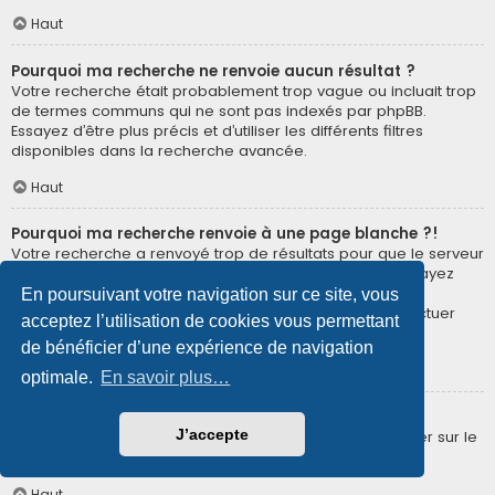
Haut
Pourquoi ma recherche ne renvoie aucun résultat ?
Votre recherche était probablement trop vague ou incluait trop
de termes communs qui ne sont pas indexés par phpBB.
Essayez d’être plus précis et d’utiliser les différents filtres
disponibles dans la recherche avancée.
Haut
Pourquoi ma recherche renvoie à une page blanche ?!
Votre recherche a renvoyé trop de résultats pour que le serveur
puisse les afficher. Utilisez la recherche avancée et essayez
d’être plus précis dans les termes employés et dans la
En poursuivant votre navigation sur ce site, vous
sélection des forums dans lesquels vous souhaitez effectuer
acceptez l’utilisation de cookies vous permettant
une recherche.
de bénéficier d’une expérience de navigation
Haut
optimale.
En savoir plus…
Comment puis-je rechercher des membres ?
J’accepte
Veuillez vous rendre sur la page « Membres » puis cliquer sur le
lien « Trouver un membre ».
Haut