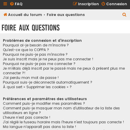
FAQ
Inscription
Connexion
R
Accueil du forum
Foire aux questions
e
Foire aux questions
c
h
Problèmes de connexion et d’inscription
e
Pourquoi ai-je besoin de m’inscrire ?
Qu’est-ce que la COPPA ?
r
Pourquoi ne puis-je pas m’inscrire ?
Je suis inscrit mais je ne peux pas me connecter !
c
Pourquoi ne puis-je pas me connecter ?
h
Je m’étais déjà inscrit par le passé mais ne peux à présent plus me
connecter ?!
e
J’ai perdu mon mot de passe !
r
Pourquoi suis-je déconnecté automatiquement ?
À quoi sert « Supprimer les cookies » ?
Préférences et paramètres des utilisateurs
Comment puis-je modifier mes paramètres ?
Comment puis-je masquer mon nom d’utilisateur de la liste des
utilisateurs en ligne ?
L’heure n’est pas correcte !
J’ai réglé le fuseau horaire mais l’heure n’est toujours pas correcte !
Ma langue n’apparaît pas dans la liste !