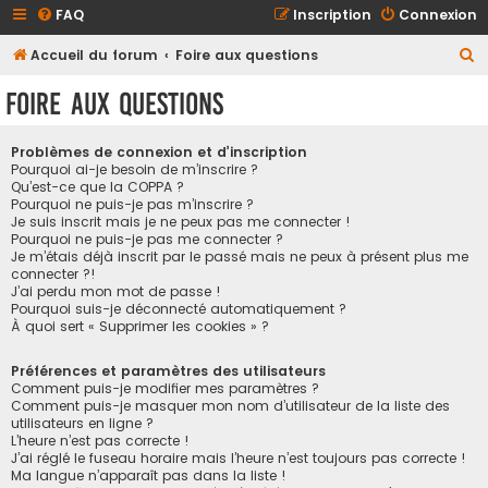
FAQ
Inscription
Connexion
R
Accueil du forum
Foire aux questions
e
Foire aux questions
c
h
Problèmes de connexion et d’inscription
e
Pourquoi ai-je besoin de m’inscrire ?
Qu’est-ce que la COPPA ?
r
Pourquoi ne puis-je pas m’inscrire ?
Je suis inscrit mais je ne peux pas me connecter !
c
Pourquoi ne puis-je pas me connecter ?
h
Je m’étais déjà inscrit par le passé mais ne peux à présent plus me
connecter ?!
e
J’ai perdu mon mot de passe !
r
Pourquoi suis-je déconnecté automatiquement ?
À quoi sert « Supprimer les cookies » ?
Préférences et paramètres des utilisateurs
Comment puis-je modifier mes paramètres ?
Comment puis-je masquer mon nom d’utilisateur de la liste des
utilisateurs en ligne ?
L’heure n’est pas correcte !
J’ai réglé le fuseau horaire mais l’heure n’est toujours pas correcte !
Ma langue n’apparaît pas dans la liste !