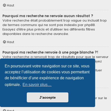
Haut
Pourquoi ma recherche ne renvoie aucun résultat ?
Votre recherche était probablement trop vague ou incluait trop
de termes communs qui ne sont pas indexés par phpBB.
Essayez d’être plus précis et d’utiliser les différents filtres
disponibles dans la recherche avancée.
Haut
Pourquoi ma recherche renvoie à une page blanche ?!
Votre recherche a renvoyé trop de résultats pour que le serveur
puisse les afficher. Utilisez la recherche avancée et essayez
d’être plus précis dans les termes employés et dans la
En poursuivant votre navigation sur ce site, vous
sélection des forums dans lesquels vous souhaitez effectuer
acceptez l’utilisation de cookies vous permettant
une recherche.
de bénéficier d’une expérience de navigation
Haut
optimale.
En savoir plus…
Comment puis-je rechercher des membres ?
J’accepte
Veuillez vous rendre sur la page « Membres » puis cliquer sur le
lien « Trouver un membre ».
Haut